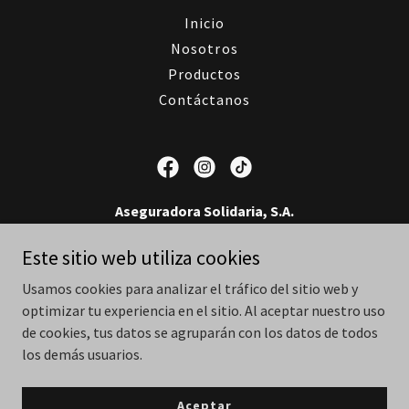
Inicio
Nosotros
Productos
Contáctanos
Aseguradora Solidaria, S.A.
Guatemala
Este sitio web utiliza cookies
(502) 2209 5000
Usamos cookies para analizar el tráfico del sitio web y
optimizar tu experiencia en el sitio. Al aceptar nuestro uso
de cookies, tus datos se agruparán con los datos de todos
Copyright © 2026 Aseguradora Solidaria, S.A. - Todos los derechos
reservados.
los demás usuarios.
Con tecnología de
Aceptar